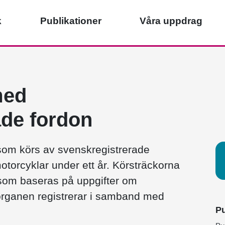
k
Publikationer
Våra uppdrag
med
ade fordon
r som körs av svenskregistrerade
motorcyklar under ett år. Körsträckorna
som baseras på uppgifter om
organen registrerar i samband med
Pu