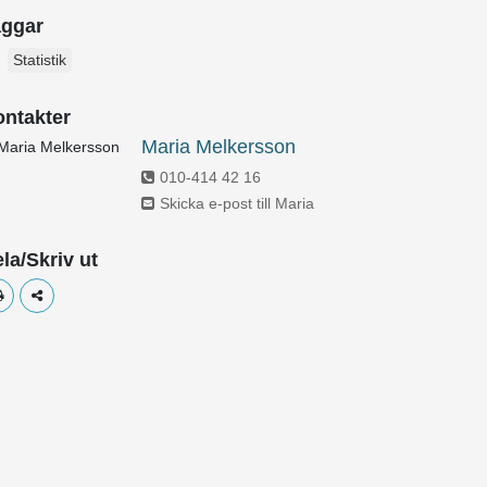
5, XLSX
etsdeklaration Körsträckor 2025, PDF
aggar
Statistik
4, XLSX
etsdeklaration Körsträckor 2024, PDF
ntakter
3, XLSX
etsdeklaration Körsträckor 2023, PDF
Maria Melkersson
010-414 42 16
2, XLSX
etsdeklaration Körsträckor 2022, PDF
Skicka e-post till Maria
la/Skriv ut
1, XLSX
etsdeklaration Körsträckor 2021, PDF
Skriv ut
Dela