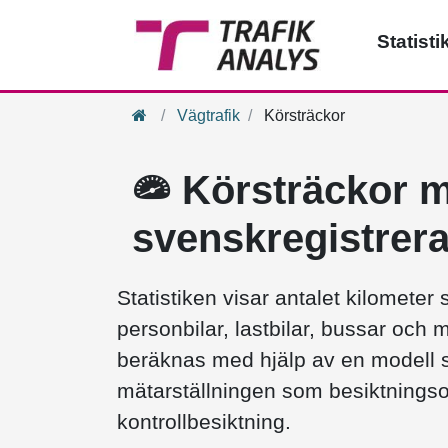
Statisti
Hem
Vägtrafik
Körsträckor
Körsträckor 
svenskregistrer
Statistiken visar antalet kilomete
personbilar, lastbilar, bussar och 
beräknas med hjälp av en modell 
mätarställningen som besiktnings
kontrollbesiktning.