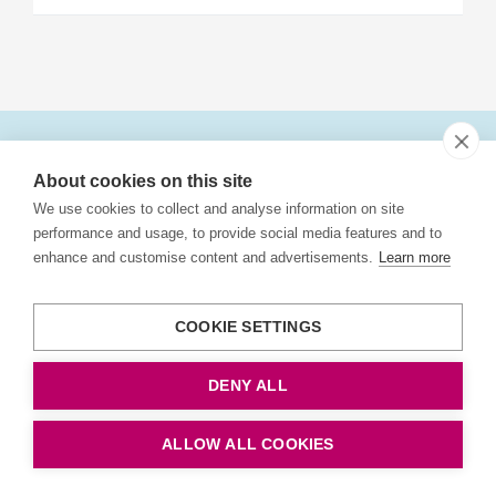
About cookies on this site
Om Trafikanalys
We use cookies to collect and analyse information on site
Om oss
performance and usage, to provide social media features and to
enhance and customise content and advertisements.
Learn more
Kontakta oss
Lediga jobb
COOKIE SETTINGS
Aktuella upphandlingar
DENY ALL
Våra uppdrag
ALLOW ALL COOKIES
Transportpolitiska målen