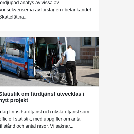
fördjupad analys av vissa av
konsekvenserna av förslagen i betänkandet
Skattelättna...
Statistik om färdtjänst utvecklas i
nytt projekt
Idag finns Färdtjänst och riksfärdtjänst som
officiell statistik, med uppgifter om antal
tillstånd och antal resor. Vi saknar...