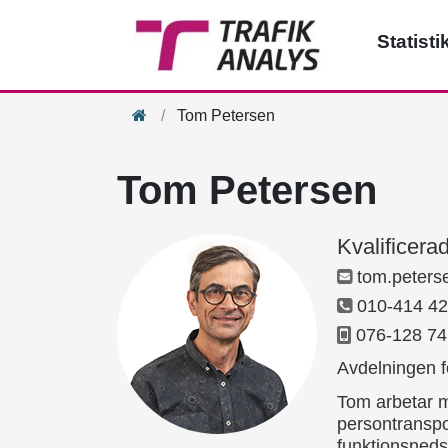
Statisti
Hem
Tom Petersen
Tom Petersen
Kvalificera
tom.peters
010-414 42
076-128 74
Avdelningen f
Tom arbetar me
persontranspo
funktionsneds