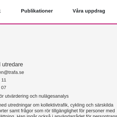
k
Publikationer
Våra uppdrag
d utredare
en@trafa.se
 11
 07
ör utvärdering och nulägesanalys
d utredningar om kollektivtrafik, cykling och särskilda
rter samt frågor som rör tillgänglighet för personer med
ättning. Han ingår också i användarrådet för persontrans