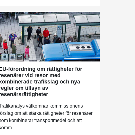
EU-förordning om rättigheter för
resenärer vid resor med
kombinerade trafikslag och nya
regler om tillsyn av
resenärsrättigheter
Trafikanalys välkomnar kommissionens
förslag om att stärka rättigheter för resenärer
som kombinerar transportmedel och att
komm...