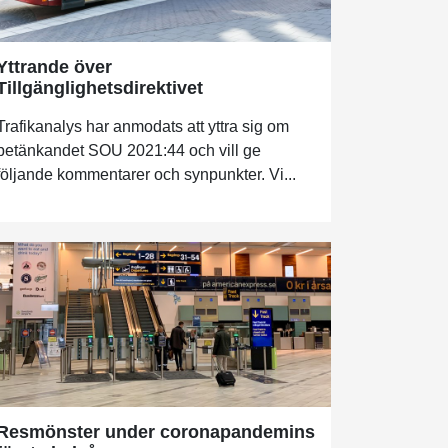
Yttrande över
Tillgänglighetsdirektivet
Trafikanalys har anmodats att yttra sig om
betänkandet SOU 2021:44 och vill ge
följande kommentarer och synpunkter. Vi...
Resmönster under coronapandemins