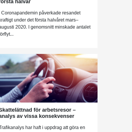
första halvår
Coronapandemin påverkade resandet
kraftigt under det första halvåret mars–
augusti 2020. I genomsnitt minskade antalet
förflyt...
Skattelättnad för arbetsresor –
analys av vissa konsekvenser
Trafikanalys har haft i uppdrag att göra en