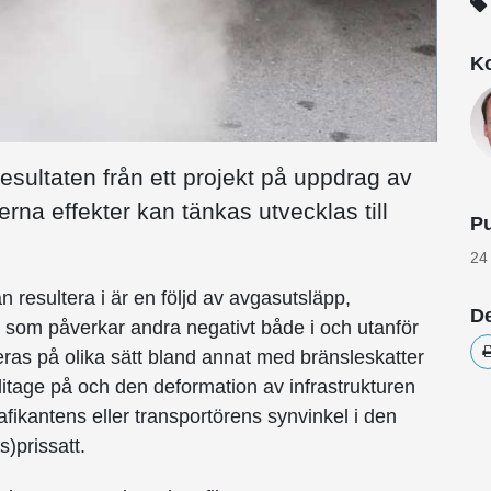
Ko
esultaten från ett projekt på uppdrag av
erna effekter kan tänkas utvecklas till
Pu
24
n resultera i är en följd av avgasutsläpp,
De
et som påverkar andra negativt både i och utanför
seras på olika sätt bland annat med bränsleskatter
 slitage på och den deformation av infrastrukturen
rafikantens eller transportörens synvinkel i den
)prissatt.