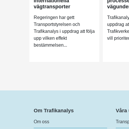
internationella
processe
vägtransporter
vägunder
Regeringen har gett
Trafikanaly
Transportstyrelsen och
uppdrag at
Trafikanalys i uppdrag att följa
Trafikverke
upp vilken effekt
vill priorit
bestämmelsen...
Om Trafikanalys
Våra
Om oss
Transp