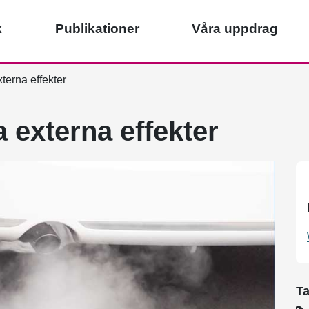
k
Publikationer
Våra uppdrag
terna effekter
a externa effekter
T