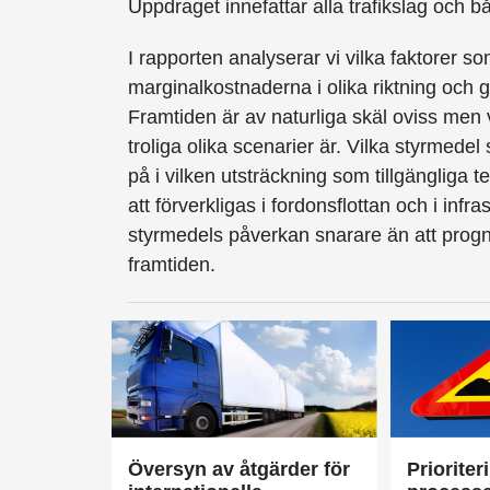
Uppdraget innefattar alla trafikslag och b
I rapporten analyserar vi vilka faktorer 
marginalkostnaderna i olika riktning och
Framtiden är av naturliga skäl oviss men v
troliga olika scenarier är. Vilka styrmede
på i vilken utsträckning som tillgänglig
att förverkligas i fordonsflottan och i inf
styrmedels påverkan snarare än att progn
framtiden.
Översyn av åtgärder för
Prioriter