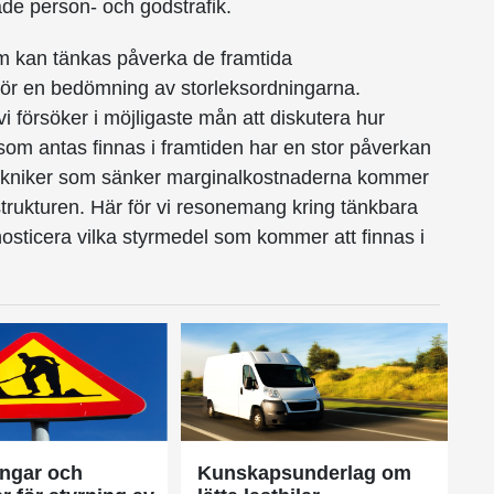
åde person- och godstrafik.
som kan tänkas påverka de framtida
 gör en bedömning av storleksordningarna.
i försöker i möjligaste mån att diskutera hur
l som antas finnas i framtiden har en stor påverkan
a tekniker som sänker marginalkostnaderna kommer
rastrukturen. Här för vi resonemang kring tänkbara
osticera vilka styrmedel som kommer att finnas i
ingar och
Kunskapsunderlag om