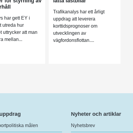
r för styrning av
lätta lastbilar
håll
Trafikanalys har ett årligt
s har gett EY i
uppdrag att leverera
t utreda hur
korttidsprognoser om
t uttrycker att man
utvecklingen av
era mellan...
vägfordonsflottan....
 uppdrag
Nyheter och artiklar
ortpolitiska målen
Nyhetsbrev